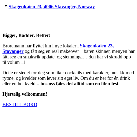
📍
Skagenkaien 23, 4006 Stavanger, Norway
Bigger, Badder, Better!
Broremann har flyttet inn i nye lokaler i
Skagenkaien 23,
Stavanger
og fått seg en real makeover – baren skinner, menyen har
fått seg en smaksrik update, og stemninga… den har vi skrudd opp
til volum 11.
Dette er stedet for deg som liker cocktails med karakter, musikk med
rytme, og kvelder som lever sitt eget liv. Om du er her for én drink
eller en hel kveld –
hos oss føles det alltid som en liten fest.
Hjertelig velkommen!
BESTILL BORD