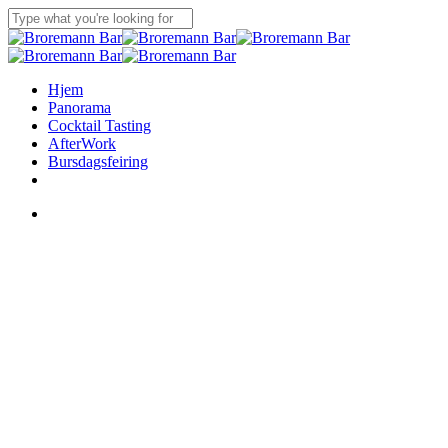
Skip
to
Close
main
Search
content
Menu
Hjem
Panorama
Cocktail Tasting
AfterWork
Bursdagsfeiring
facebook
instagram
Menu