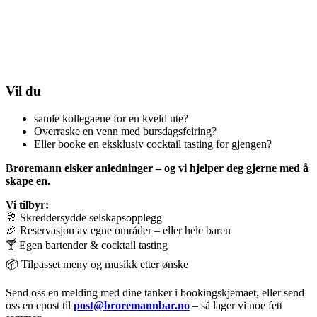
Vil du
samle kollegaene for en kveld ute?
Overraske en venn med bursdagsfeiring?
Eller booke en eksklusiv cocktail tasting for gjengen?
Broremann elsker anledninger – og vi hjelper deg gjerne med å
skape en.
Vi tilbyr:
🥂 Skreddersydde selskapsopplegg
🎉 Reservasjon av egne områder – eller hele baren
🍸 Egen bartender & cocktail tasting
📦 Tilpasset meny og musikk etter ønske
Send oss en melding med dine tanker i bookingskjemaet, eller send
oss en epost til
post@broremannbar.no
– så lager vi noe fett